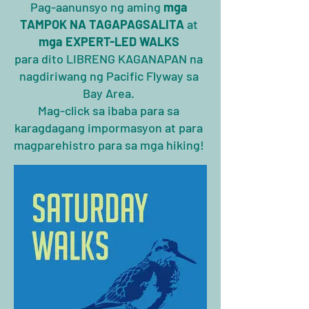
Pag-aanunsyo ng aming
mga
TAMPOK NA TAGAPAGSALITA
at
mga EXPERT-LED WALKS
para dito
LIBRENG KAGANAPAN na
nagdiriwang ng Pacific Flyway sa
Bay Area.
Mag-click sa ibaba para sa
karagdagang impormasyon at para
magparehistro para sa mga hiking!