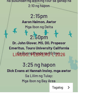
na susundan ng walking tour sa ganap na
2:10 ng hapon
2:15pm
Aaron Haimon, Awtor
Mga Ibon ng Delta
2:50pm
Dr. John Glover, MS, DO,
Propesor
Emeritus, Touro University California
Sa Buong Mundo sa 80 Ibon
LINGGO, PEBRERO 1, 2026
3:25 ng hapon
Dick Evans at Hannah Insley, mga awtor
Sa Lilim ng Tulay:
Mga Ibon ng Bay Area
Tagalog