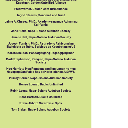
Kabataan, Golden Gate Bird Alliance
Fred Werner, Golden Gate Bird Alliance
Ingrid Stearns, Sonoma Land Trust
Jaime A. Chavez, Ph.D., Akademya ng mga Agham ng
California
Jane Hicks, Napa-Solano Audubon Society
Janelle Hall, Napa-Solano Audubon Society
Joseph Furnish, Ph.D., Retiradong Rehiyonal na
Ekolohista sa Tubig, Serbisyo sa Kagubatan ng US
Karen Sheldon, Pandaigdigang Pagsagip ng Ibon
Mark Stephenson, Pangulo, Napa-Solano Audubon
Society
Meg Marriott, Mga Pambansang Kanlungan ng mga
Hayop ng San Pablo Bay at Marin Islands, USFWS
Murray Berner, Napa-Solano Audubon Society
Renee Spenst, Ducks Unlimited
Robin Leong, Napa-Solano Audubon Society
Rose Harman, Ducks Unlimited
Steve Abbott, Swarovski Optik
Tom Slyker, Napa-Solano Audubon Society