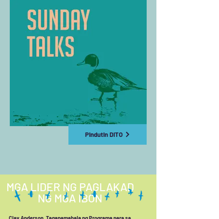
Pindutin DITO
MGA LIDER NG PAGLAKAD
NG MGA IBON
Clay Anderson, Tagapamahala ng Programa para sa