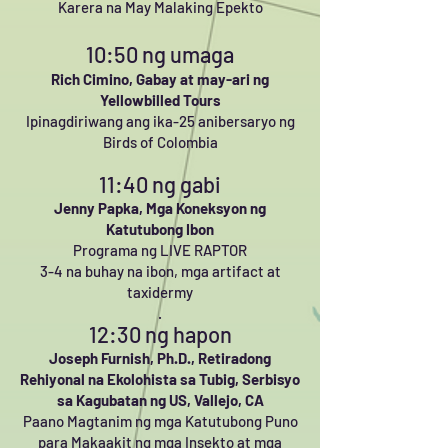
Karera na May Malaking Epekto
10:50 ng umaga
Rich Cimino,
Gabay at may-ari ng
Yellowbilled Tours
Ipinagdiriwang
ang ika-25 anibersaryo ng
Birds of Colombia
11:40 ng gabi
Jenny Papka, Mga Koneksyon ng
Katutubong Ibon
Programa ng LIVE RAPTOR
3-4 na buhay na ibon, mga artifact at
taxidermy
.
12:30 ng hapon
Joseph Furnish, Ph.D.,
Retiradong
Rehiyonal na Ekolohista sa Tubig, Serbisyo
sa Kagubatan ng US, Vallejo, CA
Paano Magtanim ng mga Katutubong Puno
para Makaakit ng mga Insekto at mga